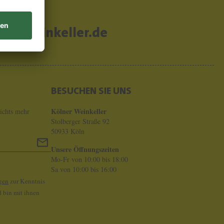
er-weinkeller.de
BESUCHEN SIE UNS
Kölner Weinkeller
ichts mehr
Stolberger Straße 92
50933 Köln
Unsere Öffnungszeiten
Mo-Fr von 10:00 bis 18:00
Sa von 10:00 bis 16:00
gen
zur Kenntnis
 bin mit ihnen