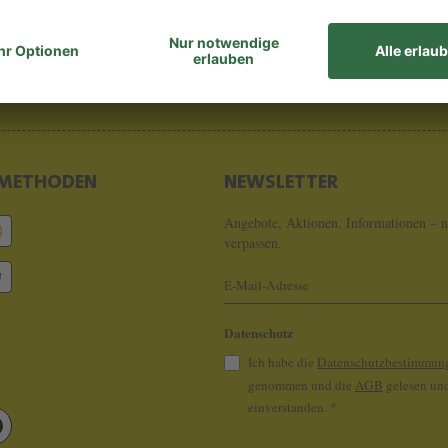
8 - 0
info@koeln
METHODEN
NEWSLETTER
Angebote, Aktionen, Informationen – n
verpassen.
Datenschutz
Ich habe die
Datenschutzbestimmun
genommen und die
AGB
gelesen und
einverstanden.
*