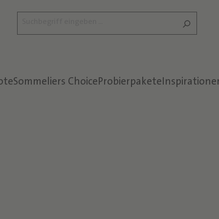
ote
Sommeliers Choice
Probierpakete
Inspiratione
Text überspringen