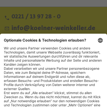
0221 / 13 97 28 - 0
info@koelner-weinkeller.de
Schnellzugriff
ZAHLUNGSMETHODEN
SOCIAL
NEWSLETTER
BESUCHEN SIE UNS