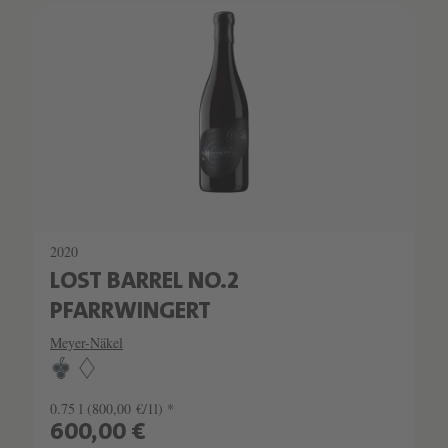
SCHATZKAMMER
LIMITIERT
2020
LOST BARREL NO.2
PFARRWINGERT
Meyer-Näkel
0.75 l
(800,00 €/1l) *
600,00 €