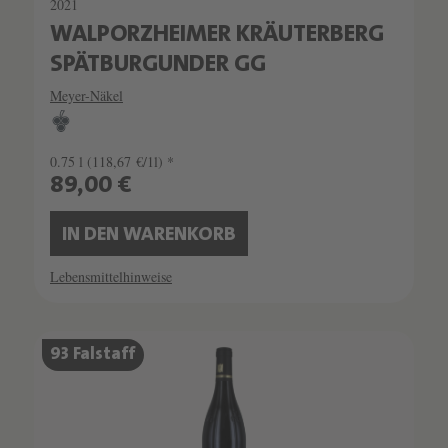
2021
WALPORZHEIMER KRÄUTERBERG
SPÄTBURGUNDER GG
Meyer-Näkel
0.75 l
(118,67 €/1l) *
89,00 €
IN DEN WARENKORB
Lebensmittelhinweise
SCHATZKAMMER
93 Falstaff
SEHR LIMITIERT