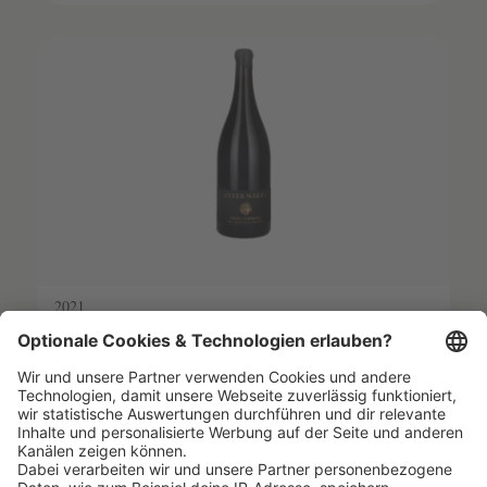
SCHATZKAMMER
SEHR LIMITIERT
2021
WALPORZHEIMER KRÄUTERBERG
SPÄTBURGUNDER MAGNUM
Meyer-Näkel
1.5 l
(132,67 €/1l) *