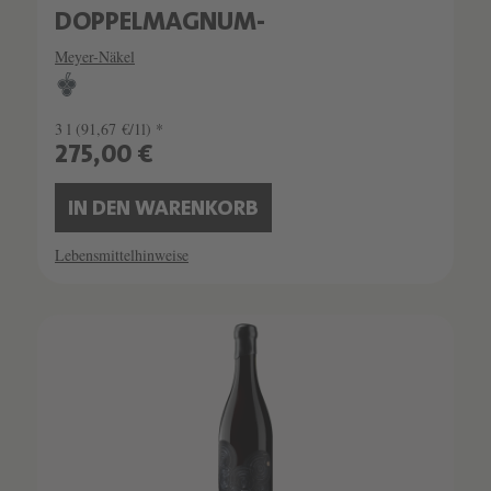
DOPPELMAGNUM-
Meyer-Näkel
3 l
(91,67 €/1l) *
275,00 €
IN DEN WARENKORB
Lebensmittelhinweise
SCHATZKAMMER
LIMITIERT