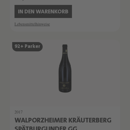
IN DEN WARENKORB
Lebensmittelhinweise
SCHATZKAMMER
92+ Parker
SEHR LIMITIERT
2017
WALPORZHEIMER KRÄUTERBERG
SPÄTBURGUNDER GG