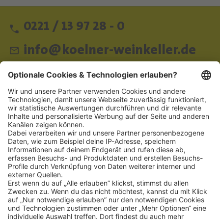
0221 / 13 97 28 - 0
info@koelner-weinkeller.de
Schnellzugriff
ZAHLUNGSMETHODEN
SOCIAL
NEWSLETTER
BESUCHEN SIE UNS