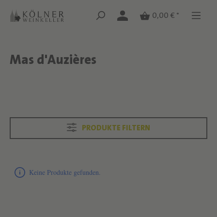
Zum Hauptinhalt springen
Zum Hauptinhalt springen
0,00 € *
Mas d'Auzières
Text überspringen
Text überspringen
PRODUKTE FILTERN
Produktliste überspringen
Keine Produkte gefunden.