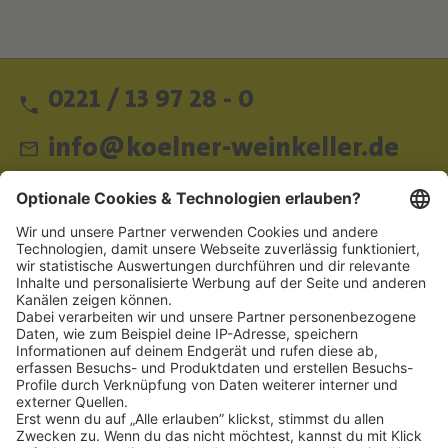
0221 / 13 97 28 - 0
info@koelner-weinkeller.de
Schnellzugriff
ZAHLUNGSMETHODEN
SOCIAL
NEWSLETTER