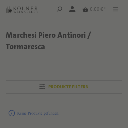
Zum Hauptinhalt springen
Zum Hauptinhalt springen
0,00 € *
Marchesi Piero Antinori /
Text überspringen
Tormaresca
Text überspringen
PRODUKTE FILTERN
Produktliste überspringen
Keine Produkte gefunden.