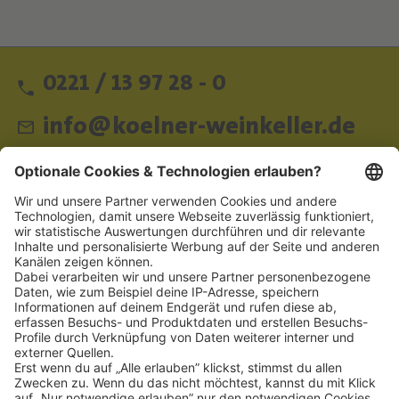
0221 / 13 97 28 - 0
info@koelner-weinkeller.de
Schnellzugriff
ZAHLUNGSMETHODEN
SOCIAL
NEWSLETTER