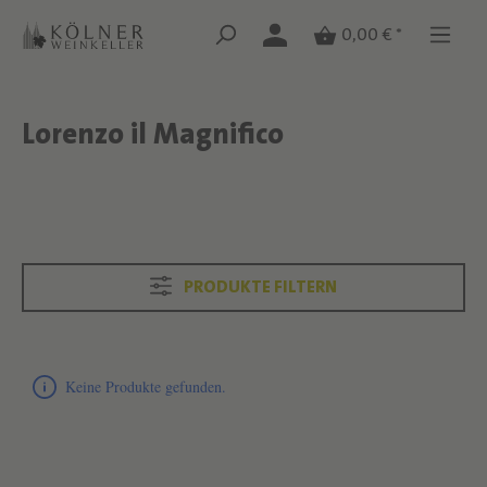
Zum Hauptinhalt springen
Zum Hauptinhalt springen
0,00 € *
Lorenzo il Magnifico
Text überspringen
Text überspringen
PRODUKTE FILTERN
Produktliste überspringen
Keine Produkte gefunden.