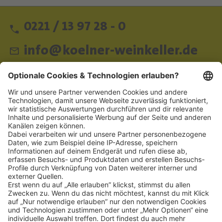
0221 / 13 97 28 - 0
info@koelner-weinkeller.de
Schnellzugriff
ZAHLUNGSMETHODEN
SOCIAL
NEWSLETTER
BESUCHEN SIE UNS