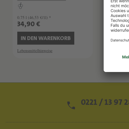
0.75 l
(46,53 €/1l) *
0.75 l
(55,
34,90 €
41,90
IN DEN WARENKORB
IN D
Lebensmittelhinweise
Lebensmitt
0221 / 13 97 2