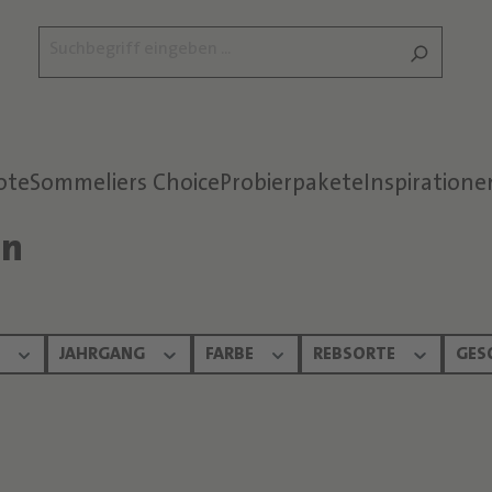
ote
Sommeliers Choice
Probierpakete
Inspiratione
on
Text überspringen
N
JAHRGANG
FARBE
REBSORTE
GES