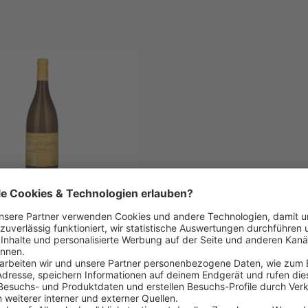
N-MILLY-
TINE "CLOS DU
"
ers du Comte Lafon