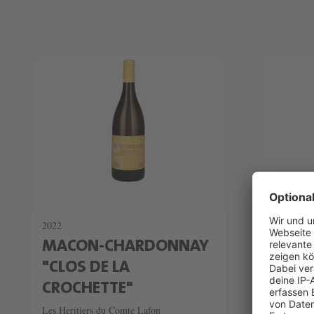
Produktliste überspringen
2022
2022
MACON-CHARDONNAY
MACO
"CLOS DE LA
LAMAR
CROCHETTE"
FOUR
Les Heritiers du Comte Lafon
Les Heriti