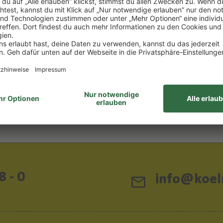
87 €/1l) *
 €
EN WARENKORB
elhinweise
8 - 0
info@koeln