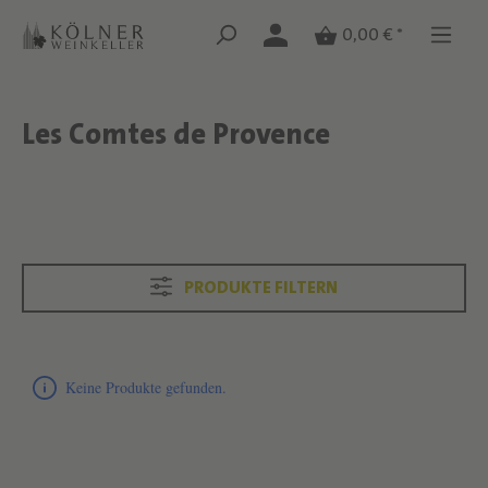
Zum Hauptinhalt springen
Zum Hauptinhalt springen
0,00 € *
Les Comtes de Provence
Text überspringen
Text überspringen
PRODUKTE FILTERN
Produktliste überspringen
Keine Produkte gefunden.