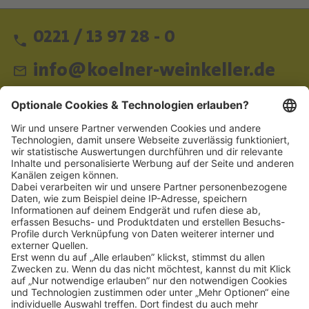
0221 / 13 97 28 - 0
info@koelner-weinkeller.de
Schnellzugriff
ZAHLUNGSMETHODEN
SOCIAL
NEWSLETTER
BESUCHEN SIE UNS