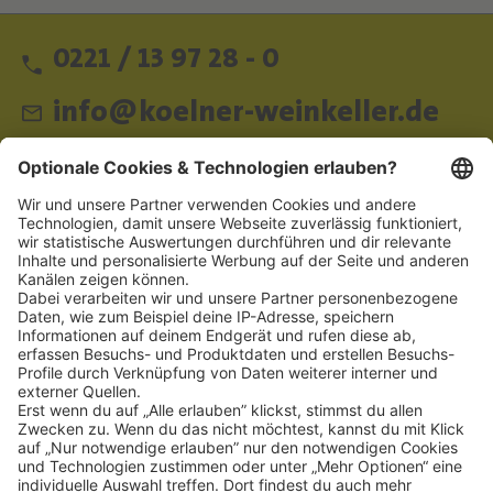
0221 / 13 97 28 - 0
info@koelner-weinkeller.de
Schnellzugriff
ZAHLUNGSMETHODEN
SOCIAL
NEWSLETTER
BESUCHEN SIE UNS