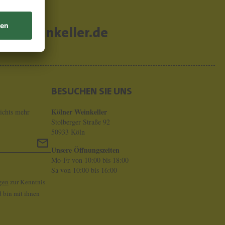
er-weinkeller.de
BESUCHEN SIE UNS
Kölner Weinkeller
ichts mehr
Stolberger Straße 92
50933 Köln
Unsere Öffnungszeiten
Mo-Fr von 10:00 bis 18:00
Sa von 10:00 bis 16:00
gen
zur Kenntnis
 bin mit ihnen