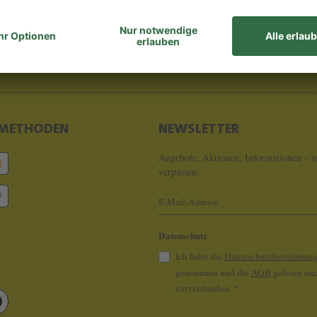
8 - 0
info@koeln
METHODEN
NEWSLETTER
Angebote, Aktionen, Informationen – n
verpassen.
Datenschutz
Ich habe die
Datenschutzbestimmun
genommen und die
AGB
gelesen und
einverstanden.
*