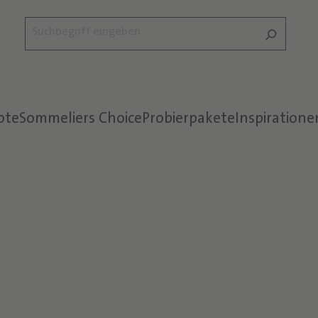
ote
Sommeliers Choice
Probierpakete
Inspiratione
Text überspringen