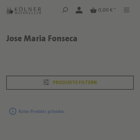
Zum Hauptinhalt springen
Zum Hauptinhalt springen
0,00 € *
Jose Maria Fonseca
Text überspringen
Text überspringen
PRODUKTE FILTERN
Produktliste überspringen
Keine Produkte gefunden.