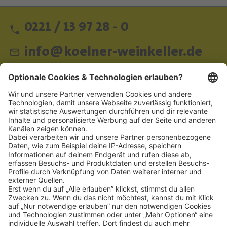
0221 / 13 97 28 - 0
info@koelner-weinkeller.de
Schnellzugriff
ZAHLUNGSMETHODEN
SOCIAL
NEWSLETTER
BESUCHEN SIE UNS