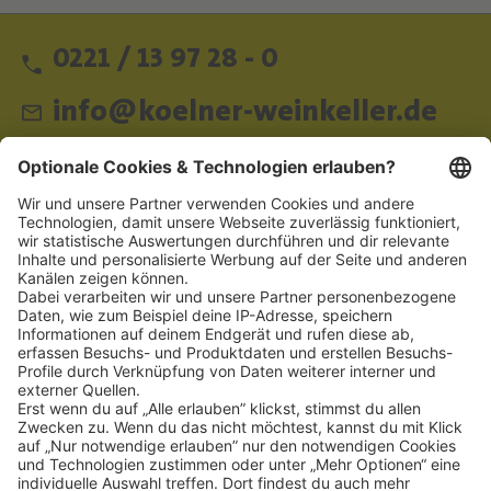
0221 / 13 97 28 - 0
info@koelner-weinkeller.de
Schnellzugriff
ZAHLUNGSMETHODEN
SOCIAL
NEWSLETTER
BESUCHEN SIE UNS