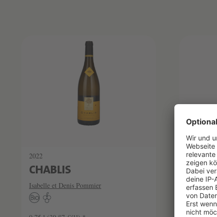
Produktliste überspringen
2022
2020
CHABLIS
CHABL
Isabelle et Denis Pommier
Isabelle e