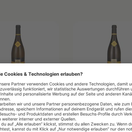
2021
IS REINETTE
CHABLIS REINETT
t Denis Pommier
Isabelle et Denis Pommier