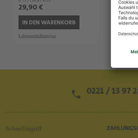
0.75 l
(39,87 €/1l) *
0.75 l
(45,
29,90 €
34,00
IN DEN WARENKORB
IN D
Lebensmittelhinweise
Lebensmitt
0221 / 13 97 2
Schnellzugriff
ZAHLUNGS