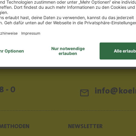
33 €/1l) *
0.75 l
(44,00 €/1l) *
 €
33,00 €
EN WARENKORB
IN DEN WARENKOR
elhinweise
Lebensmittelhinweise
8 - 0
info@koeln
METHODEN
NEWSLETTER