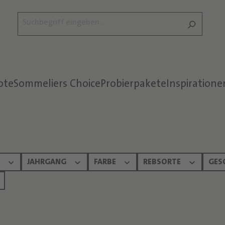
ote
Sommeliers Choice
Probierpakete
Inspiratione
Text überspringen
N
JAHRGANG
FARBE
REBSORTE
GES