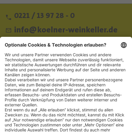
0221 / 13 97 28 - 0
info@koelner-weinkeller.de
Schnellzugriff
ZAHLUNGSMETHODEN
SOCIAL
NEWSLETTER
BESUCHEN SIE UNS