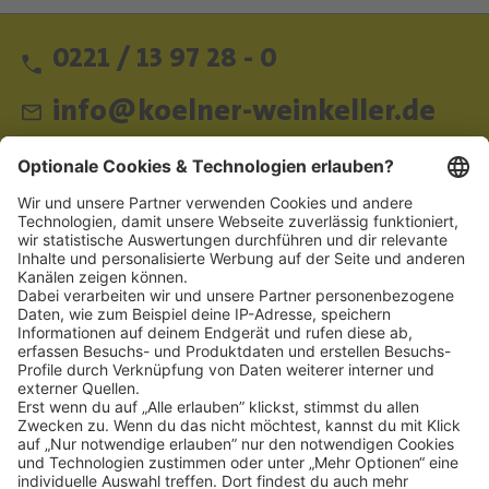
0221 / 13 97 28 - 0
info@koelner-weinkeller.de
Schnellzugriff
ZAHLUNGSMETHODEN
SOCIAL
NEWSLETTER
BESUCHEN SIE UNS