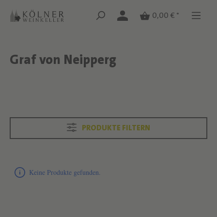
Zum Hauptinhalt springen
Zum Hauptinhalt springen
0,00 € *
Graf von Neipperg
Text überspringen
Text überspringen
PRODUKTE FILTERN
Produktliste überspringen
Keine Produkte gefunden.