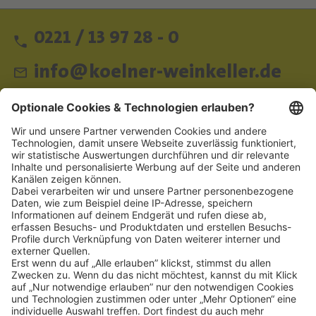
0221 / 13 97 28 - 0
info@koelner-weinkeller.de
Schnellzugriff
ZAHLUNGSMETHODEN
SOCIAL
NEWSLETTER
BESUCHEN SIE UNS