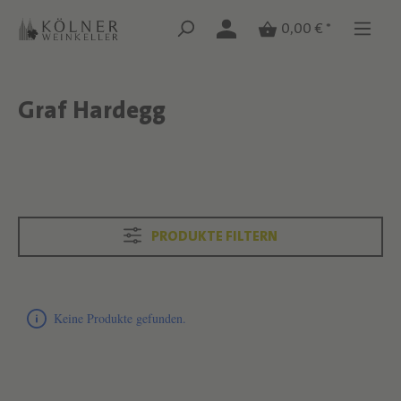
Zum Hauptinhalt springen
Zum Hauptinhalt springen
0,00 € *
Graf Hardegg
Text überspringen
Text überspringen
PRODUKTE FILTERN
Produktliste überspringen
Keine Produkte gefunden.