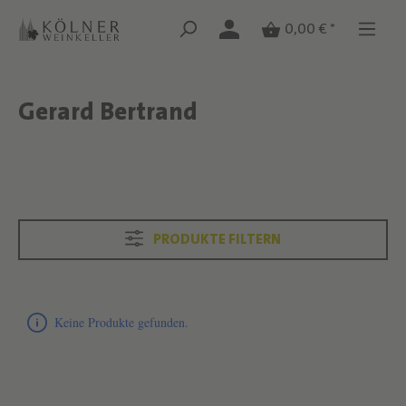
Zum Hauptinhalt springen
Zum Hauptinhalt springen
0,00 € *
Gerard Bertrand
Text überspringen
Text überspringen
PRODUKTE FILTERN
Produktliste überspringen
Keine Produkte gefunden.