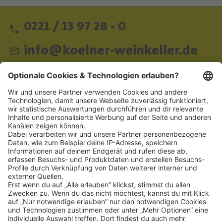
0221 / 13 97 28 - 0
info@koelner-weinkeller.de
Schnellzugriff
ZAHLUNGSMETHODEN
SOCIAL
NEWSLETTER
BESUCHEN SIE UNS