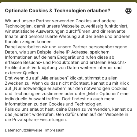
Schnellzugriff
ZAHLUNGSMETHODEN
SOCIAL
NEWSLETTER
BESUCHEN SIE UNS
Alle Preise inkl. gesetzl. Mehrwertsteuer zzgl.
Versandkosten
und ggf.
Nachnahmegebühren, wenn nicht anders angegeben.
Impressum
Datenschutz
AGB
Privatsphäre-Einstellung
Barrierefreiheit