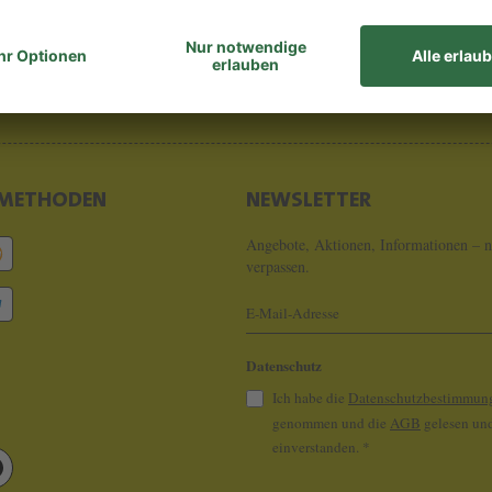
8 - 0
info@koeln
METHODEN
NEWSLETTER
Angebote, Aktionen, Informationen – n
verpassen.
Datenschutz
Ich habe die
Datenschutzbestimmun
genommen und die
AGB
gelesen und
einverstanden.
*