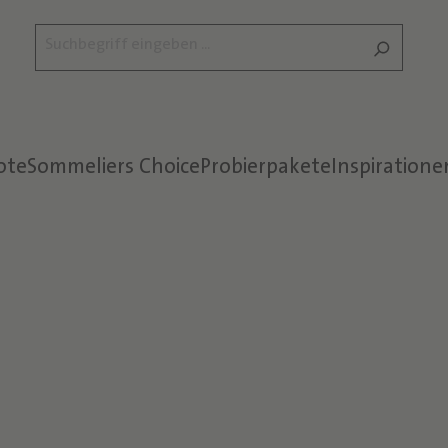
ote
Sommeliers Choice
Probierpakete
Inspiratione
Text überspringen