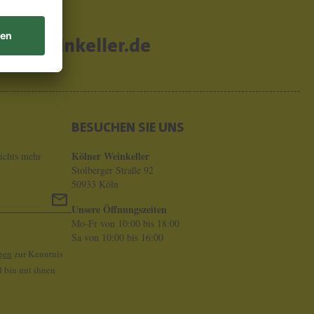
er-weinkeller.de
BESUCHEN SIE UNS
Kölner Weinkeller
ichts mehr
Stolberger Straße 92
50933 Köln
Unsere Öffnungszeiten
Mo-Fr von 10:00 bis 18:00
Sa von 10:00 bis 16:00
gen
zur Kenntnis
 bin mit ihnen