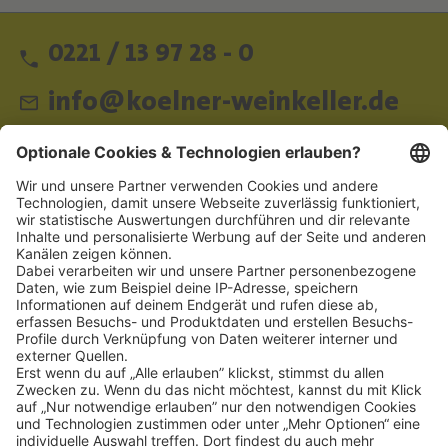
0221 / 13 97 28 - 0
info@koelner-weinkeller.de
Schnellzugriff
ZAHLUNGSMETHODEN
SOCIAL
NEWSLETTER
BESUCHEN SIE UNS