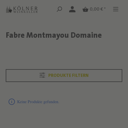
Zum Hauptinhalt springen
Zum Hauptinhalt springen
0,00 € *
Fabre Montmayou Domaine
Text überspringen
Text überspringen
PRODUKTE FILTERN
Produktliste überspringen
Keine Produkte gefunden.