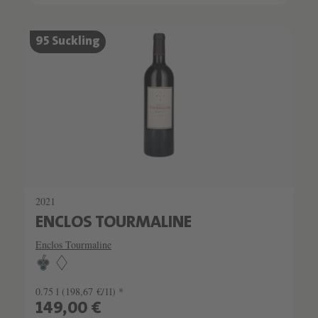
SCHATZKAMMER
95 Suckling
LIMITIERT
2021
ENCLOS TOURMALINE
Enclos Tourmaline
0.75 l
(198,67 €/1l) *
149,00 €