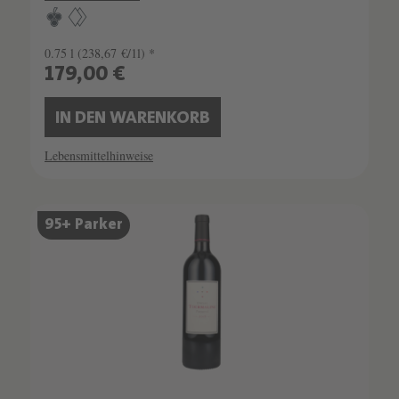
0.75 l
(238,67 €/1l) *
179,00 €
IN DEN WARENKORB
Lebensmittelhinweise
SCHATZKAMMER
95+ Parker
SEHR LIMITIERT