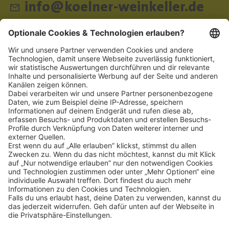
info@koelner-weinkeller.de
Schnellzugriff
ZAHLUNGSMETHODEN
SOCIAL
NEWSLETTER
BESUCHEN SIE UNS
Alle Preise inkl. gesetzl. Mehrwertsteuer zzgl.
Versandkosten
und ggf.
Nachnahmegebühren, wenn nicht anders angegeben.