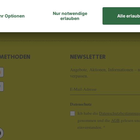
8 - 0
info@koeln
METHODEN
NEWSLETTER
Angebote, Aktionen, Informationen – n
verpassen.
Datenschutz
Ich habe die
Datenschutzbestimmun
genommen und die
AGB
gelesen und
einverstanden.
*