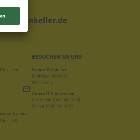
er-weinkeller.de
BESUCHEN SIE UNS
Kölner Weinkeller
ichts mehr
Stolberger Straße 92
50933 Köln
Unsere Öffnungszeiten
Mo-Fr von 10:00 bis 18:00
Sa von 10:00 bis 16:00
gen
zur Kenntnis
 bin mit ihnen