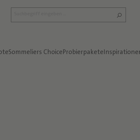
ote
Sommeliers Choice
Probierpakete
Inspiratione
Text überspringen