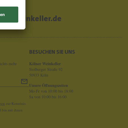
er-weinkeller.de
BESUCHEN SIE UNS
Kölner Weinkeller
ichts mehr
Stolberger Straße 92
50933 Köln
Unsere Öffnungszeiten
Mo-Fr von 10:00 bis 18:00
Sa von 10:00 bis 16:00
gen
zur Kenntnis
 bin mit ihnen