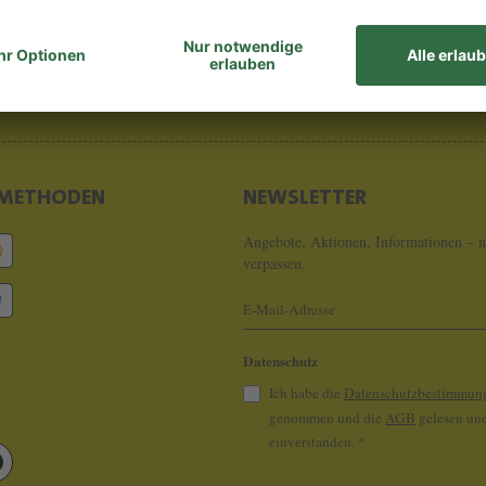
8 - 0
info@koeln
METHODEN
NEWSLETTER
Angebote, Aktionen, Informationen – n
verpassen.
Datenschutz
Ich habe die
Datenschutzbestimmun
genommen und die
AGB
gelesen und
einverstanden.
*