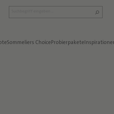
ote
Sommeliers Choice
Probierpakete
Inspiratione
Text überspringen