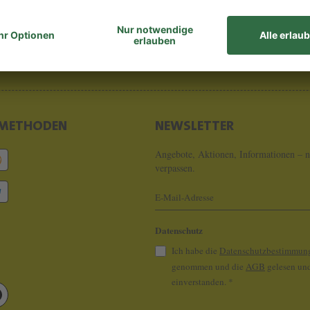
8 - 0
info@koeln
METHODEN
NEWSLETTER
Angebote, Aktionen, Informationen – n
verpassen.
Datenschutz
Ich habe die
Datenschutzbestimmun
genommen und die
AGB
gelesen und
einverstanden.
*