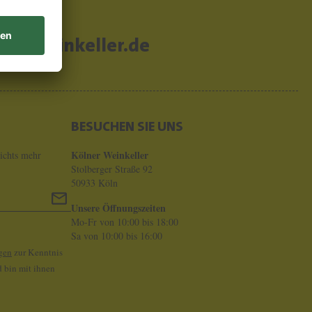
er-weinkeller.de
BESUCHEN SIE UNS
Kölner Weinkeller
ichts mehr
Stolberger Straße 92
50933 Köln
Unsere Öffnungszeiten
Mo-Fr von 10:00 bis 18:00
Sa von 10:00 bis 16:00
gen
zur Kenntnis
 bin mit ihnen