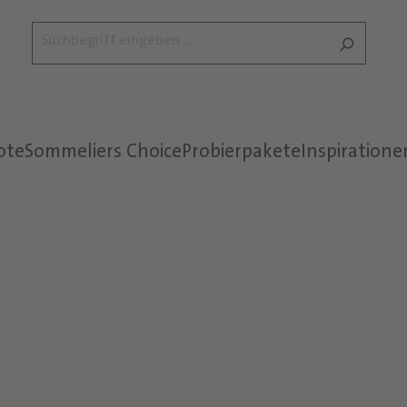
ote
Sommeliers Choice
Probierpakete
Inspiratione
Text überspringen