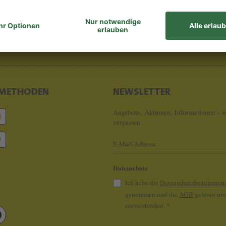
8 - 0
info@koeln
METHODEN
NEWSLETTER
Angebote, Aktionen, Informationen – n
verpassen.
Datenschutz
Ich habe die
Datenschutzbestimmun
genommen und die
AGB
gelesen und
einverstanden.
*