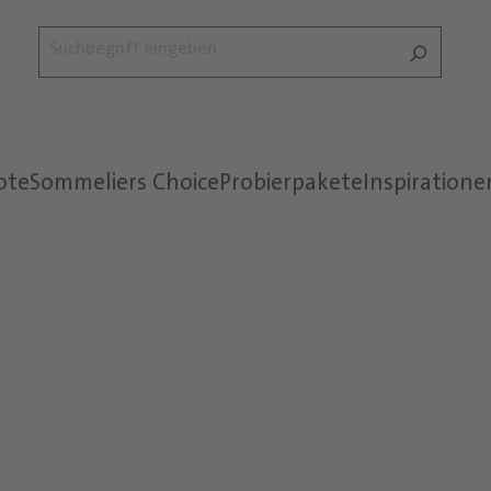
ote
Sommeliers Choice
Probierpakete
Inspiratione
Text überspringen