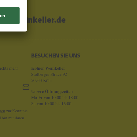
er-weinkeller.de
BESUCHEN SIE UNS
Kölner Weinkeller
ichts mehr
Stolberger Straße 92
50933 Köln
Unsere Öffnungszeiten
Mo-Fr von 10:00 bis 18:00
Sa von 10:00 bis 16:00
gen
zur Kenntnis
 bin mit ihnen