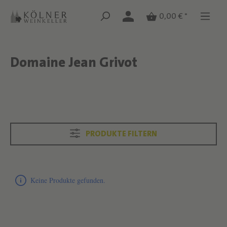
Zum Hauptinhalt springen
Zum Hauptinhalt springen
0,00 € *
Domaine Jean Grivot
Text überspringen
Text überspringen
PRODUKTE FILTERN
Produktliste überspringen
Keine Produkte gefunden.