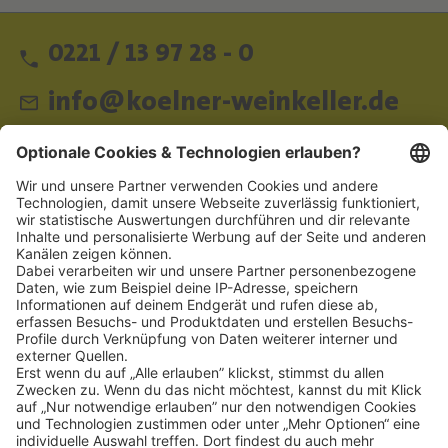
0221 / 13 97 28 - 0
info@koelner-weinkeller.de
Schnellzugriff
ZAHLUNGSMETHODEN
SOCIAL
NEWSLETTER
BESUCHEN SIE UNS