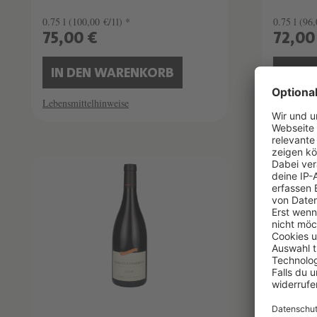
0.75 l
(100,00 €/1l) *
0.75 l
(96,
75,00 €
72,00
IN DEN WARENKORB
IN D
Lebensmittelhinweise
Lebensmitt
SCHATZKAMMER
SEHR LIMITIERT