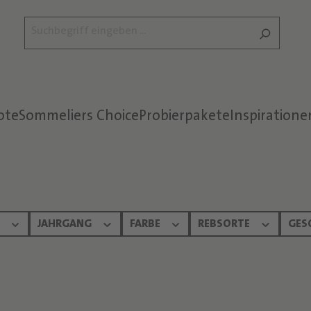
ote
Sommeliers Choice
Probierpakete
Inspiratione
Text überspringen
N
JAHRGANG
FARBE
REBSORTE
GES