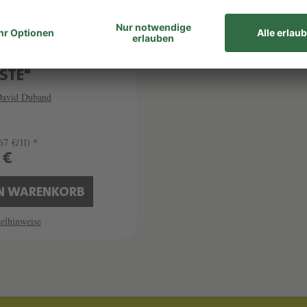
GOGNE HAUTES
 DE NUITS "LOUIS
STE"
avid Duband
67 €/1l) *
 €
EN WARENKORB
elhinweise