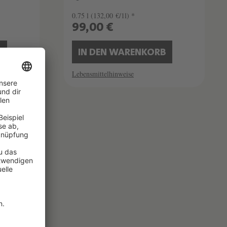
0.75 l
(132,00 €/1l) *
99,00 €
B
IN DEN WARENKORB
Lebensmittelhinweise