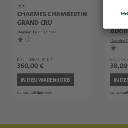
2020
2020
CHARMES CHAMBERTIN
BOUR
GRAND CRU
CÔTES
AUGU
Domaine David Duband
Domaine D
0.75 l
(480,00 €/1l) *
0.75 l
(50,
360,00 €
38,00
IN DEN WARENKORB
IN D
Lebensmittelhinweise
Lebensmitt