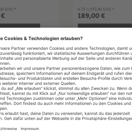
00 €/1l) *
0.75 l
(252,00 €/1l) *
 €
189,00 €
EN WARENKORB
IN DEN WARENKOR
elhinweise
Lebensmittelhinweise