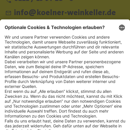
info@koelner-weinkeller.de
Schnellzugriff
ZAHLUNGSMETHODEN
SOCIAL
NEWSLETTER
BESUCHEN SIE UNS
Alle Preise inkl. gesetzl. Mehrwertsteuer zzgl.
Versandkosten
und ggf.
Nachnahmegebühren, wenn nicht anders angegeben.