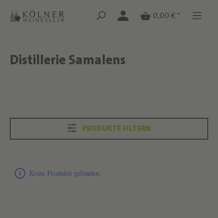
Zum Hauptinhalt springen
Zum Hauptinhalt springen
0,00 € *
Distillerie Samalens
Text überspringen
Text überspringen
PRODUKTE FILTERN
Produktliste überspringen
Keine Produkte gefunden.