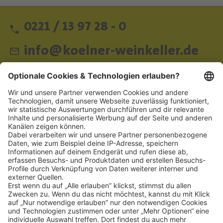
0221 / 13 97 28 - 0
info@koelner-weinkeller.de
Schnellzugriff
ZAHLUNGSMETHODEN
SOCIAL
NEWSLETTER
BESUCHEN SIE UNS