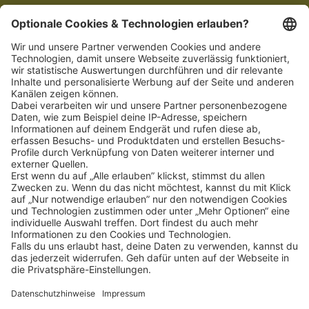
Schnellzugriff
ZAHLUNGSMETHODEN
SOCIAL
NEWSLETTER
BESUCHEN SIE UNS
Alle Preise inkl. gesetzl. Mehrwertsteuer zzgl.
Versandkosten
und ggf.
Nachnahmegebühren, wenn nicht anders angegeben.
Impressum
Datenschutz
AGB
Privatsphäre-Einstellung
Barrierefreiheit