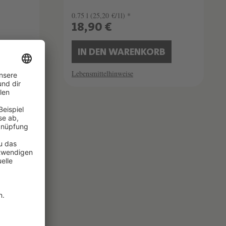
0.75 l
(25,20 €/1l) *
18,90 €
B
IN DEN WARENKORB
Lebensmittelhinweise