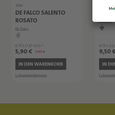
2024
2023
DE FALCO SALENTO
PURPL
ROSATO
De Falco
De Falco
0.75 l
(7,87 €/1l) *
0.75 l
(12,
5,90 €
9,50 
7,90 €
IN DEN WARENKORB
IN D
Lebensmittelhinweise
Lebensmitt