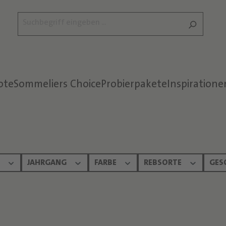
ote
Sommeliers Choice
Probierpakete
Inspiratione
Text überspringen
N
JAHRGANG
FARBE
REBSORTE
GES