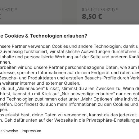
53 €/1l) *
0.75 l
(11,33 €/1l) *
€
8,50 €
EN WARENKORB
IN DEN WARENKOR
elhinweise
Lebensmittelhinweise
ers choice:
Noreen Rudolph