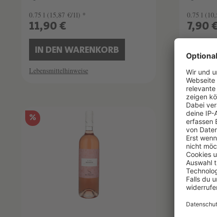
0.75 l
(15,87 €/1l) *
0.75 l
(10,
11,90 €
7,90 
IN DEN WARENKORB
IN D
Lebensmittelhinweise
Lebensmitt
%
Sommeli