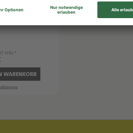
E HAZE
67 €/1l) *
€
EN WARENKORB
elhinweise