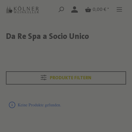
Zum Hauptinhalt springen
Zum Hauptinhalt springen
0,00 € *
Da Re Spa a Socio Unico
Text überspringen
Text überspringen
PRODUKTE FILTERN
Produktliste überspringen
Keine Produkte gefunden.