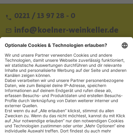
0221 / 13 97 28 - 0
info@koelner-weinkeller.de
Schnellzugriff
ZAHLUNGSMETHODEN
SOCIAL
NEWSLETTER
BESUCHEN SIE UNS