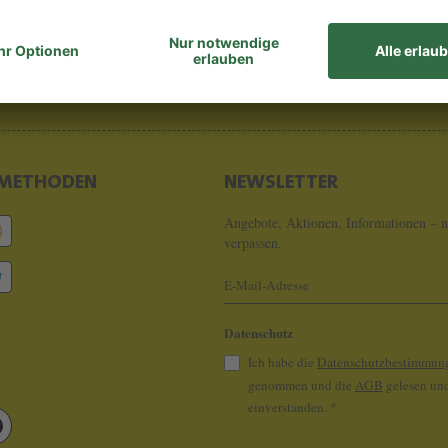
8 - 0
info@koeln
METHODEN
NEWSLETTER
Angebote, Aktionen, Informationen – n
verpassen.
Datenschutz
Ich habe die
Datenschutzbestimmun
genommen und die
AGB
gelesen und
einverstanden.
*