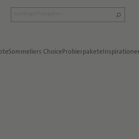
ote
Sommeliers Choice
Probierpakete
Inspiratione
Text überspringen