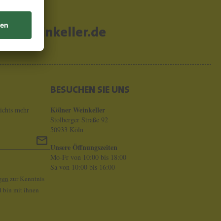
er-weinkeller.de
BESUCHEN SIE UNS
Kölner Weinkeller
ichts mehr
Stolberger Straße 92
50933 Köln
Unsere Öffnungszeiten
Mo-Fr von 10:00 bis 18:00
Sa von 10:00 bis 16:00
gen
zur Kenntnis
 bin mit ihnen