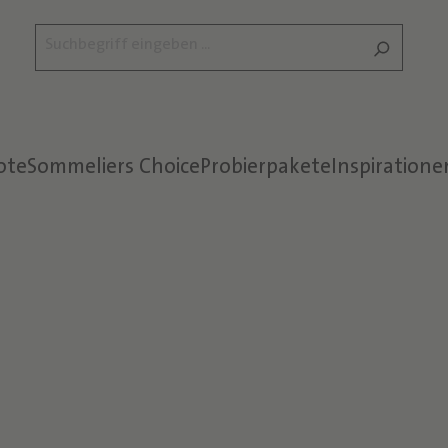
ote
Sommeliers Choice
Probierpakete
Inspiratione
Text überspringen