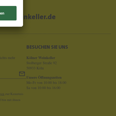
er-weinkeller.de
BESUCHEN SIE UNS
Kölner Weinkeller
ichts mehr
Stolberger Straße 92
50933 Köln
Unsere Öffnungszeiten
Mo-Fr von 10:00 bis 18:00
Sa von 10:00 bis 16:00
gen
zur Kenntnis
 bin mit ihnen