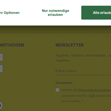
8 - 0
info@koeln
METHODEN
NEWSLETTER
Angebote, Aktionen, Informationen – n
verpassen.
Datenschutz
Ich habe die
Datenschutzbestimmun
genommen und die
AGB
gelesen und
einverstanden.
*