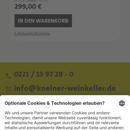
299,00 €
IN DEN WARENKORB
Lebensmittelhinweise
0221 / 13 97 28 - 0
info@koelner-weinkeller.de
Schnellzugriff
ZAHLUNGSMETHODEN