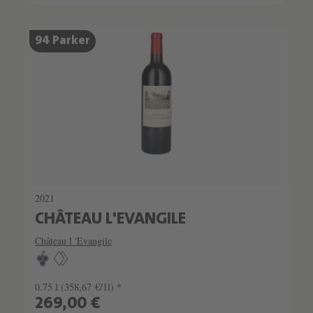
SCHATZKAMMER
94 Parker
SEHR LIMITIERT
2021
CHÂTEAU L'EVANGILE
Château l 'Evangile
0.75 l
(358,67 €/1l) *
269,00 €