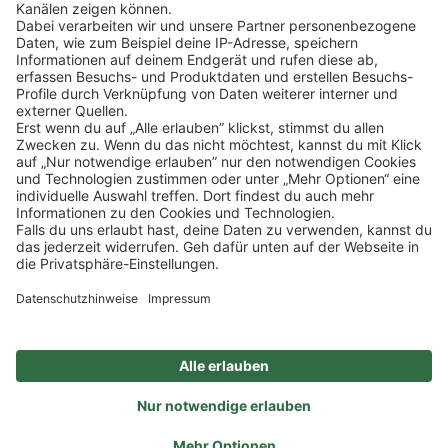
SOCIAL
NEWSLETTER
BESUCHEN SIE UNS
Alle Preise inkl. gesetzl. Mehrwertsteuer zzgl.
Versandkosten
und ggf.
Nachnahmegebühren, wenn nicht anders angegeben.
Impressum
Datenschutz
AGB
Privatsphäre-Einstellung
Barrierefreiheit
Zertifizierter Bio-Fachhändler
durch DE-ÖKO-006