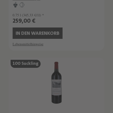
0.75 l
(345,33 €/1l) *
259,00 €
IN DEN WARENKORB
Lebensmittelhinweise
SCHATZKAMMER
100 Suckling
SEHR LIMITIERT