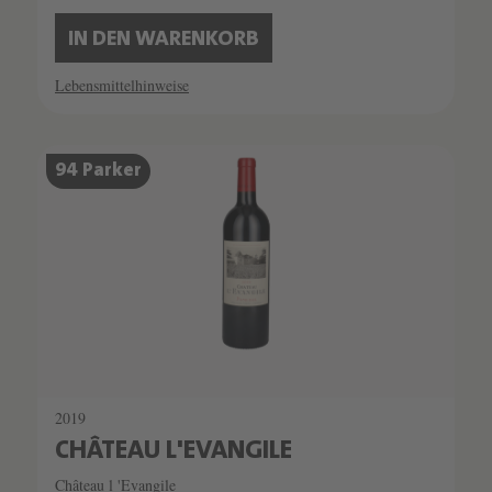
IN DEN WARENKORB
Lebensmittelhinweise
SCHATZKAMMER
94 Parker
SEHR LIMITIERT
2019
CHÂTEAU L'EVANGILE
Château l 'Evangile