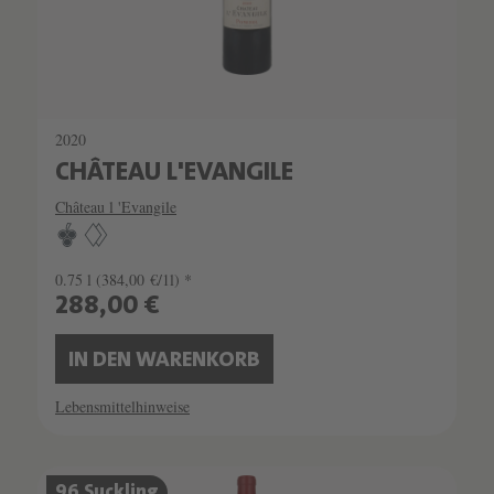
2020
CHÂTEAU L'EVANGILE
Château l 'Evangile
0.75 l
(384,00 €/1l) *
288,00 €
IN DEN WARENKORB
Lebensmittelhinweise
SCHATZKAMMER
96 Suckling