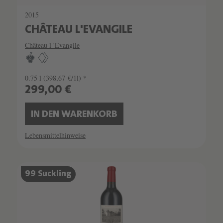
2015
CHÂTEAU L'EVANGILE
Château l 'Evangile
0.75 l
(398,67 €/1l) *
299,00 €
IN DEN WARENKORB
Lebensmittelhinweise
SCHATZKAMMER
99 Suckling
SEHR LIMITIERT