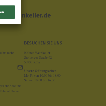
er-weinkeller.de
BESUCHEN SIE UNS
Kölner Weinkeller
ichts mehr
Stolberger Straße 92
50933 Köln
Unsere Öffnungszeiten
Mo-Fr von 10:00 bis 18:00
Sa von 10:00 bis 16:00
gen
zur Kenntnis
 bin mit ihnen