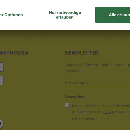
8 - 0
info@koeln
METHODEN
NEWSLETTER
Angebote, Aktionen, Informationen – n
verpassen.
Datenschutz
Ich habe die
Datenschutzbestimmun
genommen und die
AGB
gelesen und
einverstanden.
*