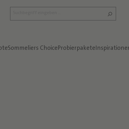
ote
Sommeliers Choice
Probierpakete
Inspiratione
Text überspringen