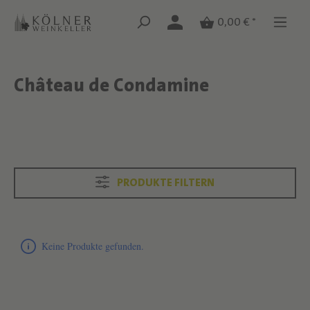
Zum Hauptinhalt springen
Zum Hauptinhalt springen
0,00 € *
Château de Condamine
Text überspringen
Text überspringen
PRODUKTE FILTERN
Produktliste überspringen
Keine Produkte gefunden.