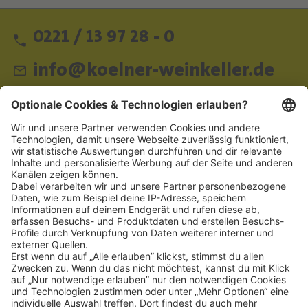
0221 / 13 97 28 - 0
info@koelner-weinkeller.de
Schnellzugriff
ZAHLUNGSMETHODEN
SOCIAL
NEWSLETTER
BESUCHEN SIE UNS