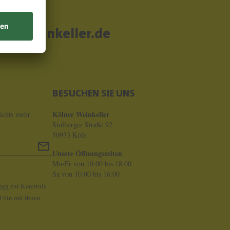
er-weinkeller.de
BESUCHEN SIE UNS
Kölner Weinkeller
ichts mehr
Stolberger Straße 92
50933 Köln
Unsere Öffnungszeiten
Mo-Fr von 10:00 bis 18:00
Sa von 10:00 bis 16:00
gen
zur Kenntnis
 bin mit ihnen