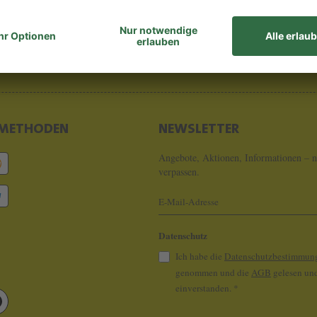
8 - 0
info@koeln
METHODEN
NEWSLETTER
Angebote, Aktionen, Informationen – n
verpassen.
Datenschutz
Ich habe die
Datenschutzbestimmun
genommen und die
AGB
gelesen und
einverstanden.
*