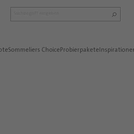
ote
Sommeliers Choice
Probierpakete
Inspiratione
Text überspringen