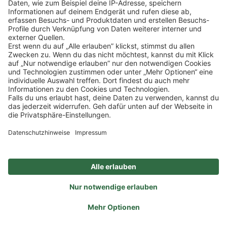
SOCIAL
NEWSLETTER
BESUCHEN SIE UNS
Alle Preise inkl. gesetzl. Mehrwertsteuer zzgl.
Versandkosten
und ggf.
Nachnahmegebühren, wenn nicht anders angegeben.
Impressum
Datenschutz
AGB
Privatsphäre-Einstellung
Barrierefreiheit
Zertifizierter Bio-Fachhändler
durch DE-ÖKO-006
Ein Unternehmen der