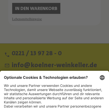
IN DEN WARENKORB
Lebensmittelhinweise
0221 / 13 97 28 - 0
info@koelner-weinkeller.de
Schnellzugriff
ZAHLUNGSMETHODEN