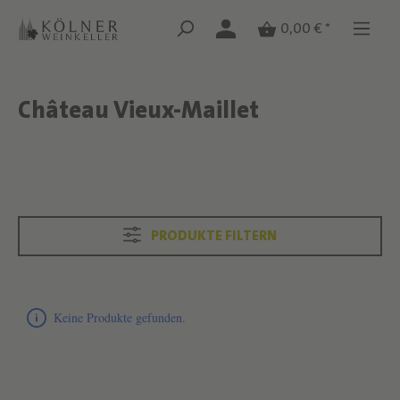
Zum Hauptinhalt springen
Zum Hauptinhalt springen
0,00 € *
Château Vieux-Maillet
Text überspringen
Text überspringen
PRODUKTE FILTERN
Produktliste überspringen
Keine Produkte gefunden.