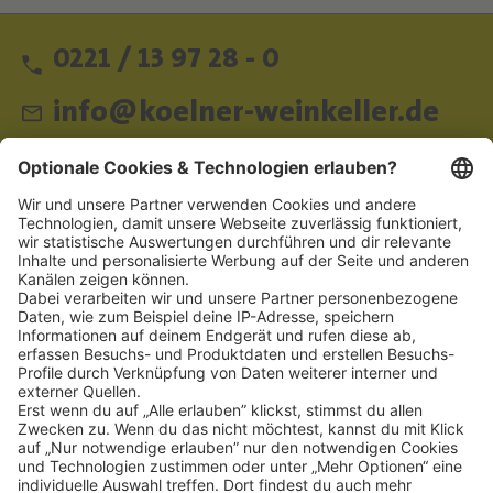
0221 / 13 97 28 - 0
info@koelner-weinkeller.de
Schnellzugriff
ZAHLUNGSMETHODEN
SOCIAL
NEWSLETTER
BESUCHEN SIE UNS