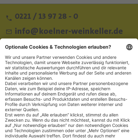
0221 / 13 97 28 - 0
info@koelner-weinkeller.de
Schnellzugriff
ZAHLUNGSMETHODEN
SOCIAL
NEWSLETTER
BESUCHEN SIE UNS