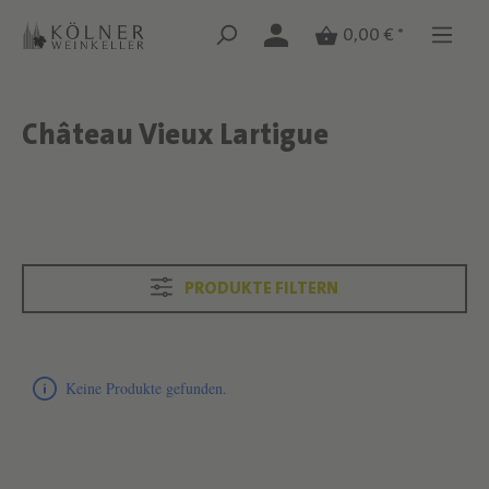
Zum Hauptinhalt springen
Zum Hauptinhalt springen
0,00 € *
Château Vieux Lartigue
Text überspringen
Text überspringen
PRODUKTE FILTERN
Produktliste überspringen
Keine Produkte gefunden.