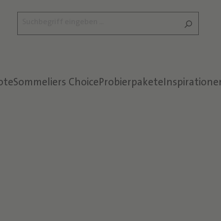
ote
Sommeliers Choice
Probierpakete
Inspiratione
Text überspringen