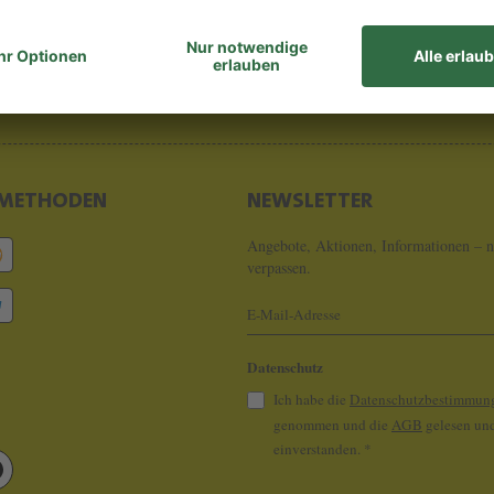
8 - 0
info@koeln
METHODEN
NEWSLETTER
Angebote, Aktionen, Informationen – n
verpassen.
Datenschutz
Ich habe die
Datenschutzbestimmun
genommen und die
AGB
gelesen und
einverstanden.
*