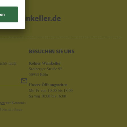
er-weinkeller.de
BESUCHEN SIE UNS
Kölner Weinkeller
ichts mehr
Stolberger Straße 92
50933 Köln
Unsere Öffnungszeiten
Mo-Fr von 10:00 bis 18:00
Sa von 10:00 bis 16:00
gen
zur Kenntnis
 bin mit ihnen