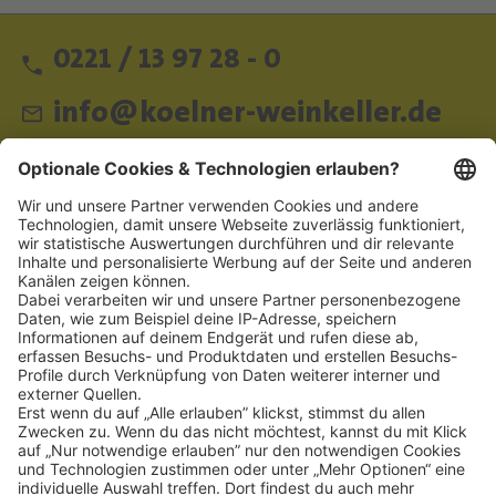
0221 / 13 97 28 - 0
info@koelner-weinkeller.de
Schnellzugriff
ZAHLUNGSMETHODEN
SOCIAL
NEWSLETTER
BESUCHEN SIE UNS