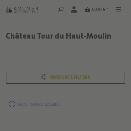
Zum Hauptinhalt springen
Zum Hauptinhalt springen
0,00 € *
Château Tour du Haut-Moulin
Text überspringen
Text überspringen
PRODUKTE FILTERN
Produktliste überspringen
Keine Produkte gefunden.