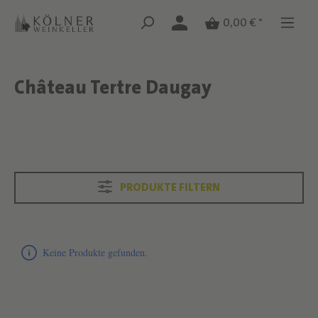
Zum Hauptinhalt springen
Zum Hauptinhalt springen
0,00 € *
Château Tertre Daugay
Text überspringen
Text überspringen
PRODUKTE FILTERN
Produktliste überspringen
Keine Produkte gefunden.