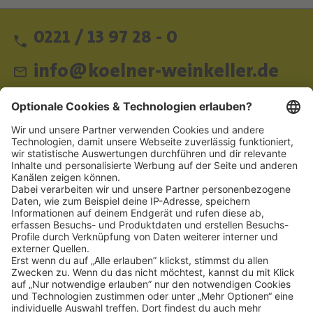
0221 / 13 97 28 - 0
info@koelner-weinkeller.de
Schnellzugriff
ZAHLUNGSMETHODEN
SOCIAL
NEWSLETTER
BESUCHEN SIE UNS