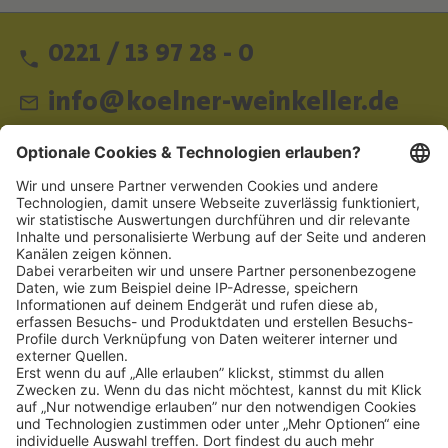
0221 / 13 97 28 - 0
info@koelner-weinkeller.de
Schnellzugriff
ZAHLUNGSMETHODEN
SOCIAL
NEWSLETTER
BESUCHEN SIE UNS