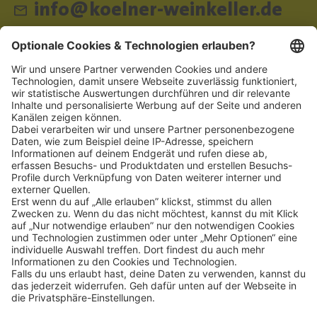
info@koelner-weinkeller.de
Schnellzugriff
ZAHLUNGSMETHODEN
SOCIAL
NEWSLETTER
BESUCHEN SIE UNS
Alle Preise inkl. gesetzl. Mehrwertsteuer zzgl.
Versandkosten
und ggf.
Nachnahmegebühren, wenn nicht anders angegeben.