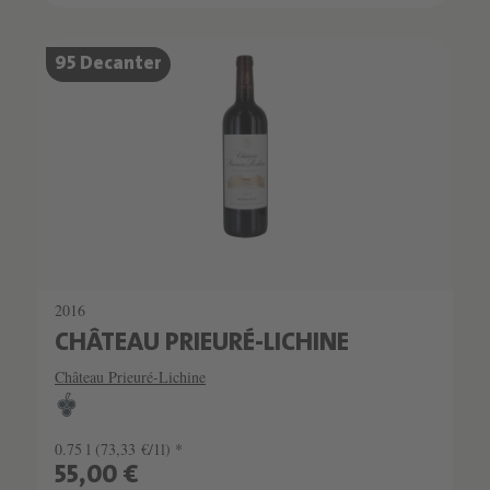
95 Decanter
2016
CHÂTEAU PRIEURÉ-LICHINE
Château Prieuré-Lichine
0.75 l
(73,33 €/1l) *
55,00 €