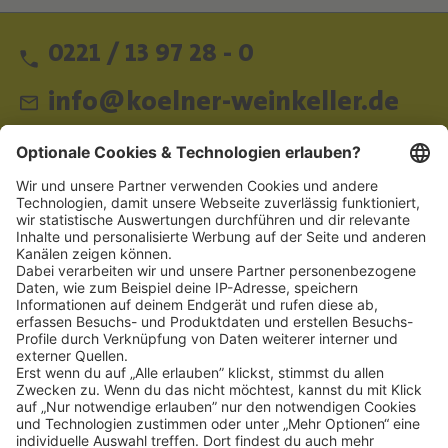
0221 / 13 97 28 - 0
info@koelner-weinkeller.de
Schnellzugriff
ZAHLUNGSMETHODEN
SOCIAL
NEWSLETTER
BESUCHEN SIE UNS