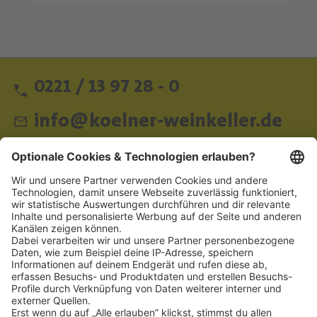
0221 / 13 97 28 - 0
info@koelner-weinkeller.de
Schnellzugriff
ZAHLUNGSMETHODEN
SOCIAL
NEWSLETTER