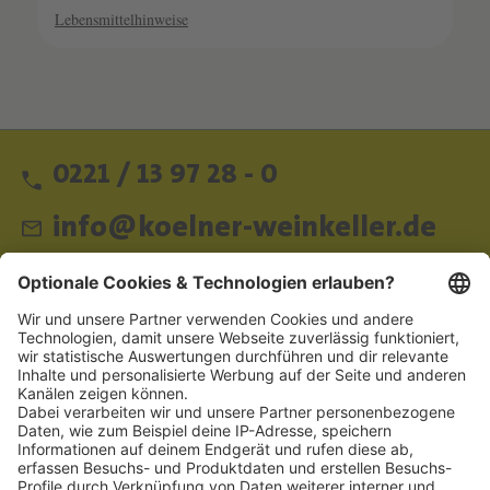
Lebensmittelhinweise
0221 / 13 97 28 - 0
info@koelner-weinkeller.de
Schnellzugriff
ZAHLUNGSMETHODEN
SOCIAL